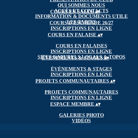
QUI SOMMES NOUS
ACCÈS ET CONTACTS
COURS EN SALLE
▴
▾
INFORMATION & DOCUMENTS UTILE
LES TARIFS
COURS D'ESCALADE 26/27
INSCRIPTIONS EN LIGNE
COURS EN FALAISE
▴
▾
COURS EN FALAISES
INSCRIPTIONS EN LIGNE
SITES NATURELS LOCALS & TOPOS
ÉVÉNEMENTS & STAGES
▴
▾
ÉVÉNEMENTS & STAGES
INSCRIPTIONS EN LIGNE
PROJETS COMMUNAUTAIRES
▴
▾
PROJETS COMMUNAUTAIRES
INSCRIPTIONS EN LIGNE
ESPACE MEMBRE
▴
▾
GALERIES PHOTO
VIDÉOS